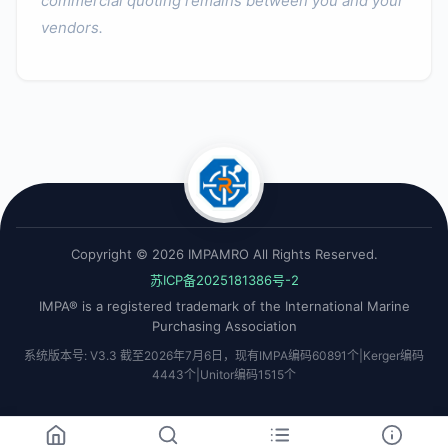
commercial quoting remains between you and your
vendors.
Copyright © 2026 IMPAMRO All Rights Reserved.
苏ICP备2025181386号-2
IMPA® is a registered trademark of the International Marine
Purchasing Association
系统版本号: V3.3 截至2026年7月6日，现有IMPA编码60891个|Kerger编码
4443个|Unitor编码1515个