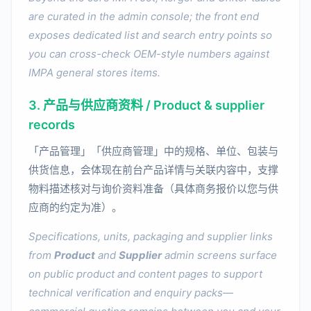
are curated in the admin console; the front end
exposes dedicated list and search entry points so
you can cross-check OEM-style numbers against
IMPA general stores items.
3. 产品与供应商资料 / Product & supplier
records
「产品管理」「供应商管理」中的规格、单位、包装与
供货信息，会体现在前台产品详情与关联内容中，支撑
物料描述核对与询价资料准备（具体商务报价以您与供
应商的约定为准）。
Specifications, units, packaging and supplier links
from
Product
and
Supplier
admin screens surface
on public product and content pages to support
technical verification and enquiry packs—